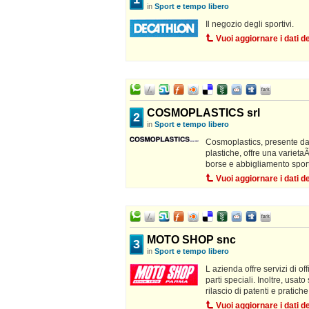
in
Sport e tempo libero
Il negozio degli sportivi.
Vuoi aggiornare i dati 
COSMOPLASTICS srl
2
in
Sport e tempo libero
Cosmoplastics, presente da
plastiche, offre una varietaÃ‚
borse e abbigliamento sporti
Vuoi aggiornare i dati 
MOTO SHOP snc
3
in
Sport e tempo libero
L azienda offre servizi di of
parti speciali. Inoltre, usa
rilascio di patenti e pratich
Vuoi aggiornare i dati 