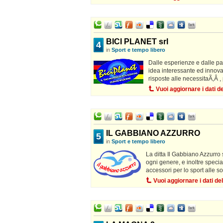
BICI PLANET srl
4
in
Sport e tempo libero
Dalle esperienze e dalle pas
idea interessante ed innova
risposte alle necessitaÃ‚Â , p
Vuoi aggiornare i dati 
IL GABBIANO AZZURRO
5
in
Sport e tempo libero
La ditta Il Gabbiano Azzurro s
ogni genere, e inoltre special
accessori per lo sport alle so
Vuoi aggiornare i dati d