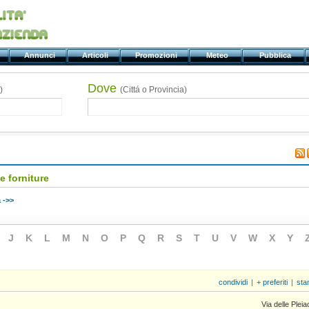
ti
Annunci
Articoli
Promozioni
Meteo
Pubblica
Dove
)
(Cittá o Provincia)
 e forniture
 ->>
J
K
L
M
N
O
P
Q
R
S
T
U
V
W
X
Y
condividi
|
+ preferiti
|
sta
Via delle Pleia