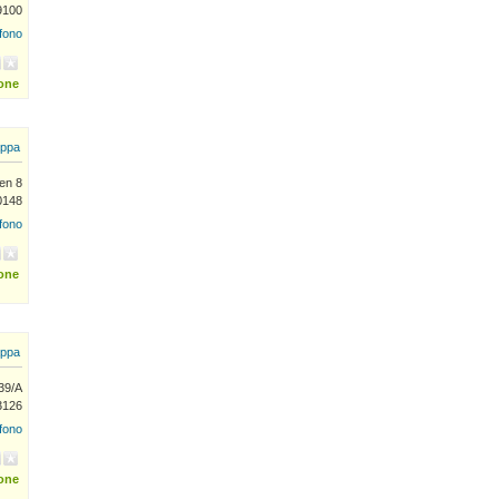
9100
efono
ione
ppa
en 8
0148
efono
ione
ppa
39/A
3126
efono
ione