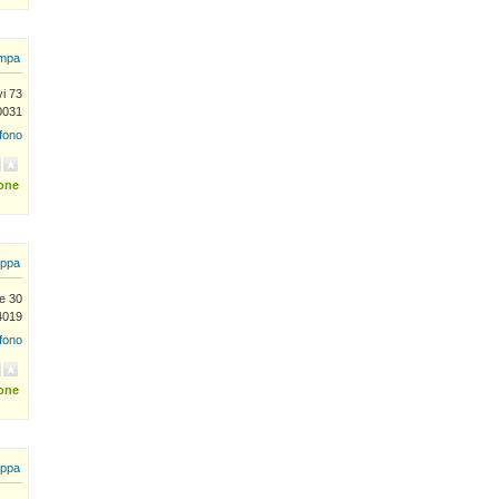
mpa
vi 73
0031
efono
ione
ppa
le 30
4019
efono
ione
ppa