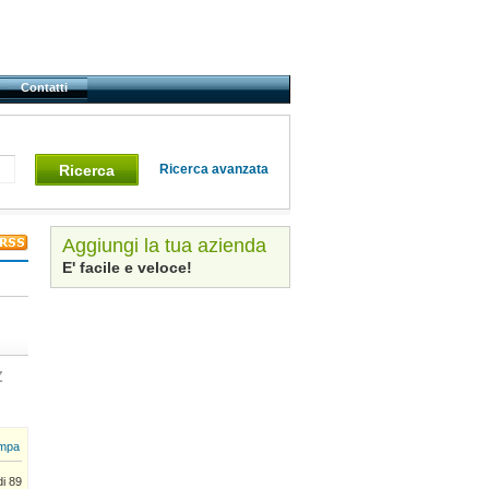
Contatti
Ricerca
Ricerca avanzata
Aggiungi la tua azienda
E' facile e veloce!
Z
mpa
di 89