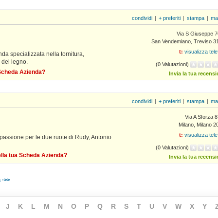
condividi
|
+ preferiti
|
stampa
|
ma
Via S Giuseppe 7
San Vendemiano, Treviso 3
t:
visualizza tel
a specializzata nella tornitura,
 del legno.
(0 Valutazioni)
a Scheda Azienda?
Invia la tua recens
condividi
|
+ preferiti
|
stampa
|
ma
Via A Sforza 
Milano, Milano 2
t:
visualizza tel
 passione per le due ruote di Rudy, Antonio
(0 Valutazioni)
della tua Scheda Azienda?
Invia la tua recens
 ->>
J
K
L
M
N
O
P
Q
R
S
T
U
V
W
X
Y