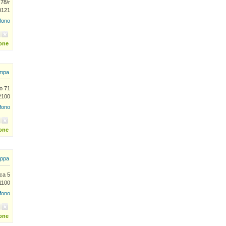
 78/r
0121
efono
ione
mpa
o 71
2100
efono
ione
ppa
ca 5
1100
efono
ione