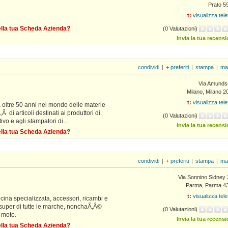
Prato 5
t:
visualizza tel
della tua Scheda Azienda?
(0 Valutazioni)
Invia la tua recens
condividi
|
+ preferiti
|
stampa
|
ma
Via Amunds
Milano, Milano 2
t:
visualizza tel
 oltre 50 anni nel mondo delle materie
Â di articoli destinati ai produttori di
(0 Valutazioni)
vo e agli stampatori di...
Invia la tua recens
della tua Scheda Azienda?
condividi
|
+ preferiti
|
stampa
|
ma
Via Sonnino Sidney 
Parma, Parma 4
t:
visualizza tel
ficina specializzata, accessori, ricambi e
to super di tutte le marche, nonchaÃ‚Â©
(0 Valutazioni)
e moto.
Invia la tua recens
della tua Scheda Azienda?