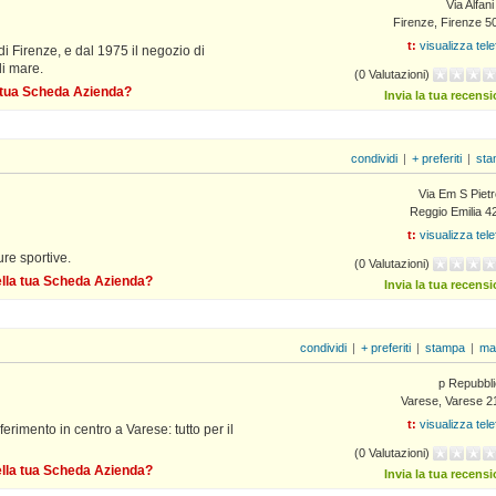
Via Alfani
Firenze, Firenze 5
t:
visualizza tel
di Firenze, e dal 1975 il negozio di
di mare.
(0 Valutazioni)
a tua Scheda Azienda?
Invia la tua recens
condividi
|
+ preferiti
|
sta
Via Em S Pietr
Reggio Emilia 4
t:
visualizza tel
ture sportive.
(0 Valutazioni)
della tua Scheda Azienda?
Invia la tua recens
condividi
|
+ preferiti
|
stampa
|
ma
p Repubbli
Varese, Varese 2
t:
visualizza tel
iferimento in centro a Varese: tutto per il
(0 Valutazioni)
della tua Scheda Azienda?
Invia la tua recens