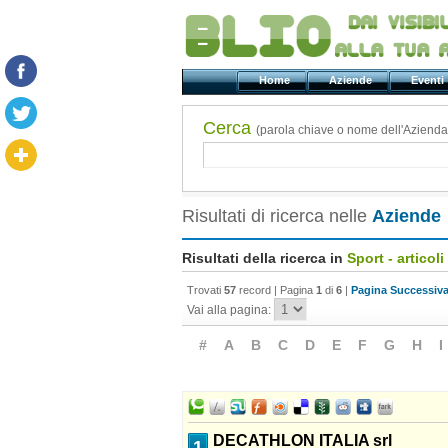
Home
Aziende
Even
Cerca
(parola chiave o nome dell'Azienda
Risultati di ricerca nelle
Aziende
Risultati della ricerca in
Sport - articoli
Trovati
57
record | Pagina
1
di
6
|
Pagina Successiva
Vai alla pagina:
#
A
B
C
D
E
F
G
H
I
DECATHLON ITALIA srl
1