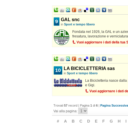
GAL snc
9
in
Sport e tempo libero
Fondata nel 1926, la GAL e un aziend
fresatura, lavorazione e verniciatura
Vuoi aggiornare i dati della tu
LA BICICLETTERIA sas
10
in
Sport e tempo libero
La Bicicletteria nasce dalla
e Gigi.
Vuoi aggiornare i dati 
Trovati
57
record | Pagina
1
di
6
|
Pagina Successiva
Vai alla pagina:
#
A
B
C
D
E
F
G
H
I