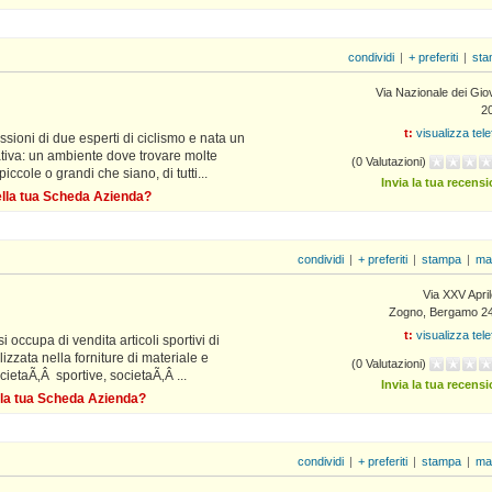
condividi
|
+ preferiti
|
sta
Via Nazionale dei Gio
2
t:
visualizza tel
sioni di due esperti di ciclismo e nata un
tiva: un ambiente dove trovare molte
(0 Valutazioni)
iccole o grandi che siano, di tutti...
Invia la tua recens
della tua Scheda Azienda?
condividi
|
+ preferiti
|
stampa
|
ma
Via XXV Apri
Zogno, Bergamo 2
t:
visualizza tel
i occupa di vendita articoli sportivi di
izzata nella forniture di materiale e
(0 Valutazioni)
cietaÃ‚Â sportive, societaÃ‚Â ...
Invia la tua recens
ella tua Scheda Azienda?
condividi
|
+ preferiti
|
stampa
|
ma