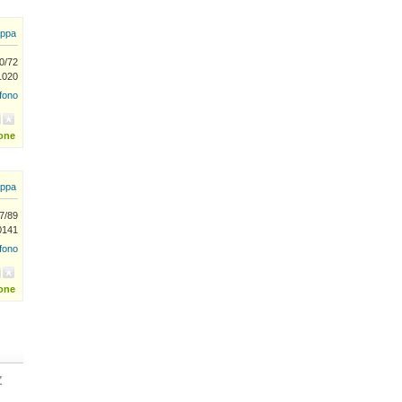
ppa
0/72
1020
efono
ione
ppa
87/89
0141
efono
ione
Z