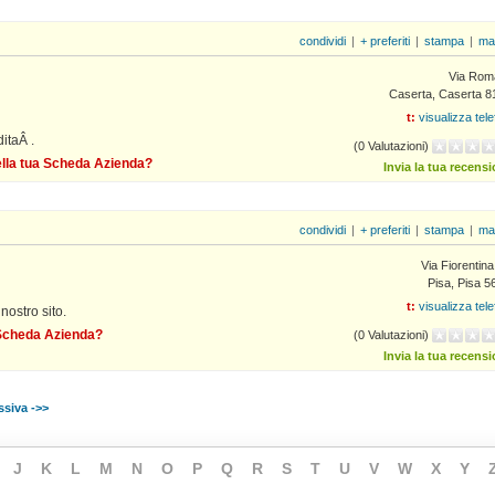
condividi
|
+ preferiti
|
stampa
|
ma
Via Rom
Caserta, Caserta 8
t:
visualizza tel
itaÂ .
(0 Valutazioni)
della tua Scheda Azienda?
Invia la tua recens
condividi
|
+ preferiti
|
stampa
|
ma
Via Fiorentin
Pisa, Pisa 5
t:
visualizza tel
nostro sito.
a Scheda Azienda?
(0 Valutazioni)
Invia la tua recens
siva ->>
J
K
L
M
N
O
P
Q
R
S
T
U
V
W
X
Y