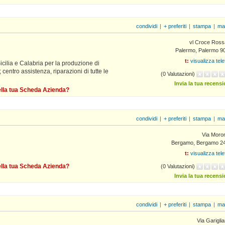
condividi
|
+ preferiti
|
stampa
|
ma
vl Croce Ross
Palermo, Palermo 9
t:
visualizza tel
cilia e Calabria per la produzione di
centro assistenza, riparazioni di tutte le
(0 Valutazioni)
Invia la tua recens
della tua Scheda Azienda?
condividi
|
+ preferiti
|
stampa
|
ma
Via Moron
Bergamo, Bergamo 2
t:
visualizza tel
della tua Scheda Azienda?
(0 Valutazioni)
Invia la tua recens
condividi
|
+ preferiti
|
stampa
|
ma
Via Garigli