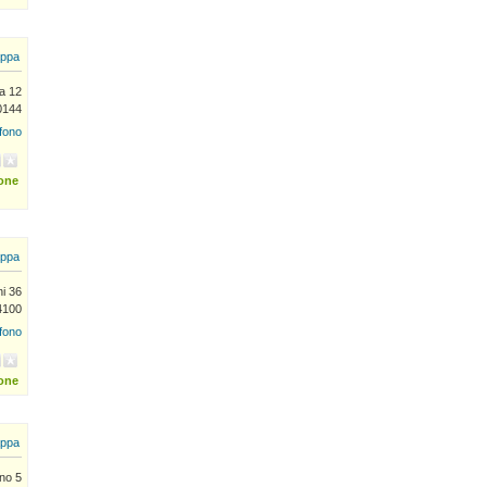
ppa
a 12
0144
efono
ione
ppa
i 36
4100
efono
ione
ppa
ano 5