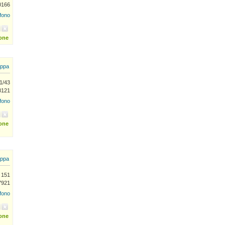
0166
efono
ione
ppa
41/43
8121
efono
ione
ppa
 151
47921
efono
ione