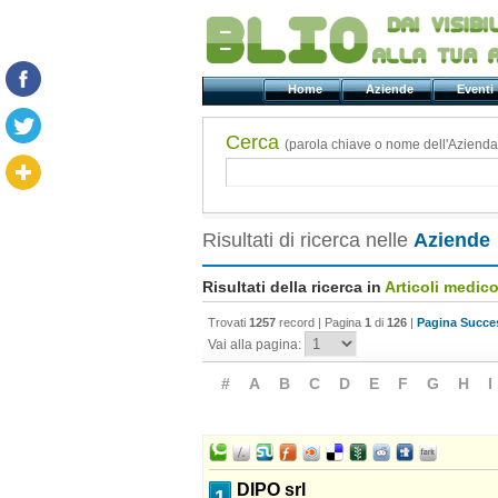
Home
Aziende
Even
Cerca
(parola chiave o nome dell'Azienda
Risultati di ricerca nelle
Aziende
Risultati della ricerca in
Articoli medico
Trovati
1257
record | Pagina
1
di
126
|
Pagina Succes
Vai alla pagina:
#
A
B
C
D
E
F
G
H
I
DIPO srl
1