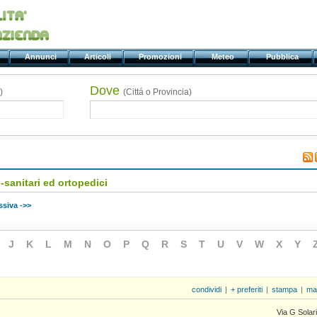
ti
Annunci
Articoli
Promozioni
Meteo
Pubblica
Dove
)
(Cittá o Provincia)
-sanitari ed ortopedici
siva ->>
J
K
L
M
N
O
P
Q
R
S
T
U
V
W
X
Y
condividi
|
+ preferiti
|
stampa
|
ma
Via G Solari