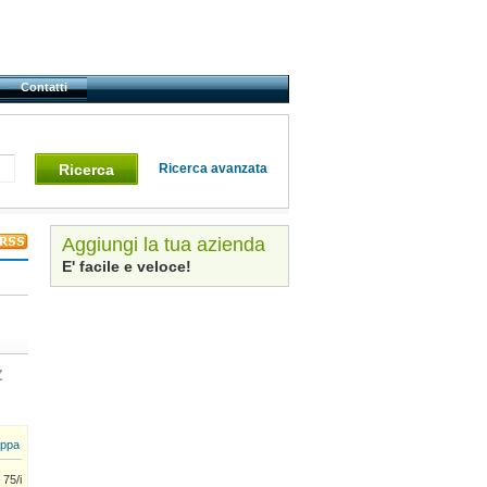
Contatti
Ricerca
Ricerca avanzata
Aggiungi la tua azienda
E' facile e veloce!
Z
ppa
 75/i