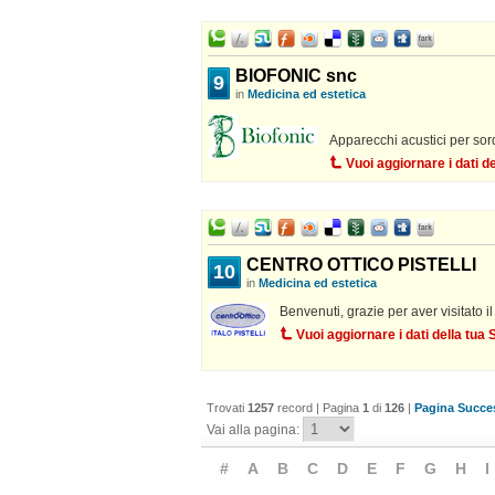
BIOFONIC snc
9
in
Medicina ed estetica
Apparecchi acustici per sord
Vuoi aggiornare i dati 
CENTRO OTTICO PISTELLI
10
in
Medicina ed estetica
Benvenuti, grazie per aver visitato il 
Vuoi aggiornare i dati della tu
Trovati
1257
record | Pagina
1
di
126
|
Pagina Succes
Vai alla pagina:
#
A
B
C
D
E
F
G
H
I