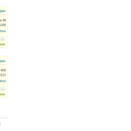
ppa
a 48
1100
efono
ione
ppa
a 459
6121
efono
ione
Z