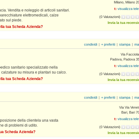
Milano, Milano 2
t:
visualizza tel
cia. Vendita e noleggio di articoli sanitari.
pparecchiature elettromedicali, calze
(0 Valutazioni)
ato sul piede.
Invia la tua recens
della tua Scheda Azienda?
condividi
|
+ preferiti
|
stampa
|
ma
Via Facciola
Padova, Padova 3
t:
visualizza tel
edico sanitario specializzato nella
 calzature su misura e plantari su calco.
(0 Valutazioni)
della tua Scheda Azienda?
Invia la tua recens
condividi
|
+ preferiti
|
stampa
|
ma
Via Via Vene
Bari, Bari 
t:
visualizza tel
sposizione della clientela una vasta
one di problemi di udito.
(0 Valutazioni)
a tua Scheda Azienda?
Invia la tua recens