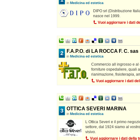
in
Medicina ed estetica
DIPO srl (Distribuzione Ital
nasce nel 1999.
Vuoi aggiornare i dati 
F.A.P.O. di LA ROCCA F. C. sas
2
in
Medicina ed estetica
Commercio all ingrosso e al 
forniture ospedaliere, quali 
rianimazione, fisioterapia, an
Vuoi aggiornare i dati d
OTTICA SEVERI MARINA
3
in
Medicina ed estetica
L Ottica Severi e il primo negozio
settore, dal 1924 siamo al vostro
visivo.
Vuoi aggiornare i dati della