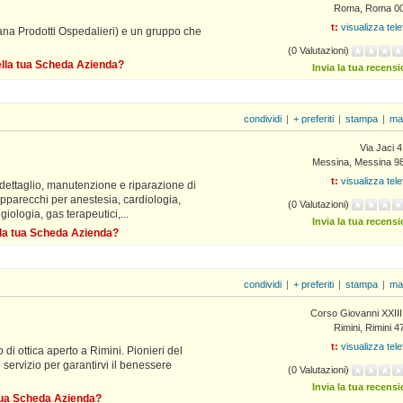
Roma, Roma 0
t:
visualizza tel
iana Prodotti Ospedalieri) e un gruppo che
(0 Valutazioni)
della tua Scheda Azienda?
Invia la tua recens
condividi
|
+ preferiti
|
stampa
|
ma
Via Jaci 
Messina, Messina 9
t:
visualizza tel
dettaglio, manutenzione e riparazione di
apparecchi per anestesia, cardiologia,
(0 Valutazioni)
giologia, gas terapeutici,...
Invia la tua recens
ella tua Scheda Azienda?
condividi
|
+ preferiti
|
stampa
|
ma
Corso Giovanni XXIII
Rimini, Rimini 
t:
visualizza tel
 di ottica aperto a Rimini. Pionieri del
 servizio per garantirvi il benessere
(0 Valutazioni)
Invia la tua recens
 tua Scheda Azienda?