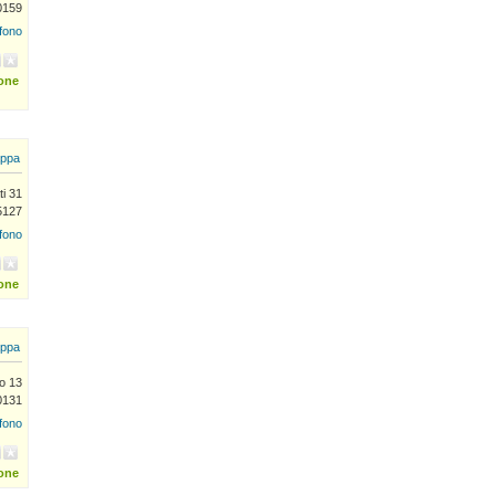
0159
efono
ione
ppa
ti 31
5127
efono
ione
ppa
to 13
70131
efono
ione