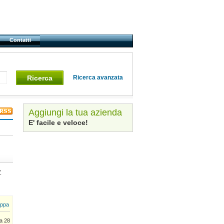
Contatti
Ricerca
Ricerca avanzata
Aggiungi la tua azienda
E' facile e veloce!
Z
ppa
a 28