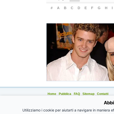
#
A
B
C
D
E
F
G
H
I
Home
Pubblica
FAQ
Sitemap
Contatti
Aziende
Eventi
Annunci
Articoli
Promozioni
Abbi
Utilizziamo i cookie per aiutarti a navigare in maniera ef