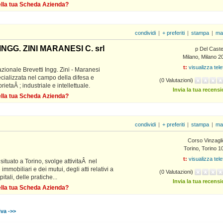
della tua Scheda Azienda?
condividi
|
+ preferiti
|
stampa
|
ma
GG. ZINI MARANESI C. srl
p Del Caste
Milano, Milano 2
t:
visualizza tel
zionale Brevetti Ingg. Zini - Maranesi
cializzata nel campo della difesa e
(0 Valutazioni)
prietaÂ ; industriale e intellettuale.
Invia la tua recens
della tua Scheda Azienda?
condividi
|
+ preferiti
|
stampa
|
ma
Corso Vinzagli
Torino, Torino 
t:
visualizza tel
situato a Torino, svolge attivitaÂ nel
mmobiliari e dei mutui, degli atti relativi a
(0 Valutazioni)
tali, delle pratiche...
Invia la tua recens
della tua Scheda Azienda?
va ->>