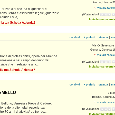
Livorno, Livorno 5
t:
visualizza tel
iurli Paola si occupa di questioni e
e, consulenza e assistenza legale, giudiziale
(0 Valutazioni)
iritto civile,...
Invia la tua recens
della tua Scheda Azienda?
condividi
|
+ preferiti
|
stampa
|
ma
Via XX Settembre 
Genova, Genova 1
t:
visualizza tel
zione di professionisti, opera per aziende
ernazionale nel campo del diritto del
(0 Valutazioni)
ziale che in relazione alla...
Invia la tua recens
ella tua Scheda Azienda?
condividi
|
+ preferiti
|
stampa
|
ma
HEMELLO
p Mart
Belluno, Belluno 
t:
visualizza tel
in Belluno, Venezia e Pieve di Cadore,
ione della clientela l esperienza
(0 Valutazioni)
re 70 anni di attivitaÂ , offrendo...
Invia la tua recens