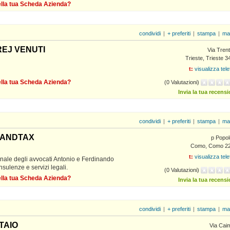
della tua Scheda Azienda?
condividi
|
+ preferiti
|
stampa
|
ma
REJ VENUTI
Via Tren
Trieste, Trieste 
t:
visualizza tel
della tua Scheda Azienda?
(0 Valutazioni)
Invia la tua recens
condividi
|
+ preferiti
|
stampa
|
ma
USANDTAX
p Popol
Como, Como 2
t:
visualizza tel
penale degli avvocati Antonio e Ferdinando
nsulenze e servizi legali.
(0 Valutazioni)
della tua Scheda Azienda?
Invia la tua recens
condividi
|
+ preferiti
|
stampa
|
ma
TAIO
Via Caim