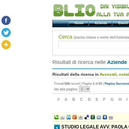
Home
Aziende
Even
Cerca
(parola chiave o nome dell'Azienda
Risultati di ricerca nelle
Aziende
Risultati della ricerca in
Avvocati, notai 
Trovati
526
record | Pagina
1
di
53
|
Pagina Successi
Vai alla pagina:
#
A
B
C
D
E
F
G
H
I
STUDIO LEGALE AVV. PAOLA C
1