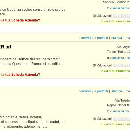
Sondrio, Sondrio 2
t:
visualizza tel
Franco Cederna svolge consulenze e svolge
ere.
(0 Valutazioni)
della tua Scheda Azienda?
Invia la tua recens
condividi
|
+ preferiti
|
stampa
|
ma
R srl
Via Migli
Torino, Torino 
t:
visualizza tel
 opera nel settore del recupero crediti
te dalla Questura di Roma ed e iscritta all
(0 Valutazioni)
Invia la tua recens
della tua Scheda Azienda?
condividi
|
+ preferiti
|
stampa
|
ma
Via Toledo
Napoli, Napoli 
t:
visualizza tel
 notarile, servizi notarili,
(0 Valutazioni)
 di successione, stipulazione di mutui, atti
Invia la tua recens
 in affidamento, adempimenti...