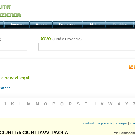
ti
Annunci
Articoli
Promozioni
Meteo
Pubblica
Dove
)
(Cittá o Provincia)
e servizi legali
va ->>
J
K
L
M
N
O
P
Q
R
S
T
U
V
W
X
Y
condividi
|
+ preferiti
|
stampa
|
ma
IURLI di CIURLI AVV. PAOLA
Via Pannocchi