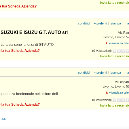
Invia la tua recens
lla tua Scheda Azienda?
condividi
|
+ preferiti
|
stampa
|
ma
UZUKI E ISUZU G.T. AUTO srl
Via Ram
Livorno, Livorno 5
t:
visualizza tel
cortesia sono la forza di GT AUTO.
della tua Scheda Azienda?
(0 Valutazioni)
Invia la tua recens
condividi
|
+ preferiti
|
stampa
|
ma
vl Leopar
Livorno, Livorno 5
t:
visualizza tel
perienza trentennale nel settore dell
(0 Valutazioni)
della tua Scheda Azienda?
Invia la tua recens
 ->>