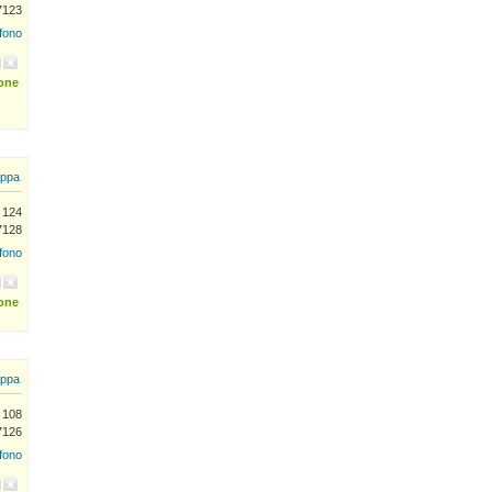
7123
efono
ione
ppa
) 124
7128
efono
ione
ppa
i 108
7126
efono