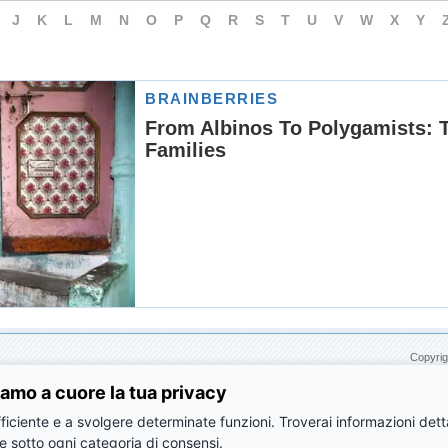
J
K
L
M
N
O
P
Q
R
S
T
U
V
W
X
Y
Copyrig
amo a cuore la tua privacy
ficiente e a svolgere determinate funzioni. Troverai informazioni dettag
e sotto ogni categoria di consensi.