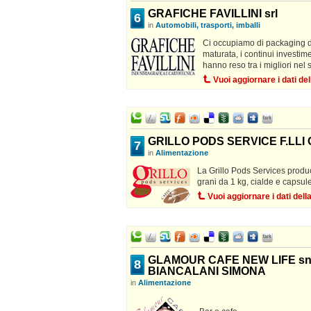
GRAFICHE FAVILLINI srl
6
in
Automobili, trasporti, imballi
Ci occupiamo di packaging d
maturata, i continui investime
hanno reso tra i migliori nel s
Vuoi aggiornare i dati d
GRILLO PODS SERVICE F.LLI G
7
in
Alimentazione
La Grillo Pods Services produc
grani da 1 kg, cialde e capsule
Vuoi aggiornare i dati del
GLAMOUR CAFE NEW LIFE sn
8
BIANCALANI SIMONA
in
Alimentazione