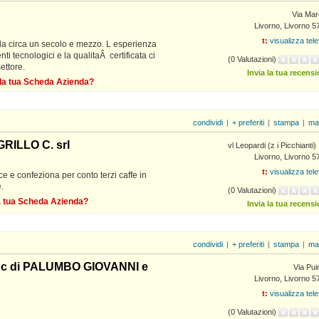
Via Mar
Livorno, Livorno 5
t:
visualizza tel
a circa un secolo e mezzo. L esperienza
nti tecnologici e la qualitaÂ certificata ci
(0 Valutazioni)
ettore.
Invia la tua recens
ella tua Scheda Azienda?
condividi
|
+ preferiti
|
stampa
|
ma
RILLO C. srl
vl Leopardi (z i Picchianti)
Livorno, Livorno 5
t:
visualizza tel
e e confeziona per conto terzi caffe in
.
(0 Valutazioni)
la tua Scheda Azienda?
Invia la tua recens
condividi
|
+ preferiti
|
stampa
|
ma
c di PALUMBO GIOVANNI e
Via Pui
Livorno, Livorno 5
t:
visualizza tel
(0 Valutazioni)