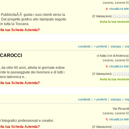
Livorno, Livorno 5
t:
visualizza tel
i PubblicitaÃ‚Â guida i suoi clienti verso la
(0 Valutazioni)
 Dal progetto grafico allo stampato seguito
Invia la tua recens
in tutta la Toscana.
della tua Scheda Azienda?
condividi
|
+ preferiti
|
stampa
|
ma
I CAROCCI
vl Italia (rot di Ardenza
Livorno, Livorno 5
t:
visualizza tel
da oltre 60 anni, allieta le giornate estive
nite le passeggiate dei livornesi e di tutti i
(0 Valutazioni)
iera labronica e...
Invia la tua recens
della tua Scheda Azienda?
condividi
|
+ preferiti
|
stampa
|
ma
Via Ricasol
Livorno, Livorno 5
t:
visualizza tel
 fotografici professionali e creativi.
della tua Scheda Azienda?
(0 Valutazioni)