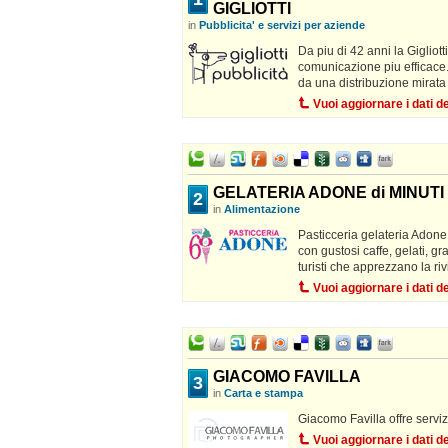
GIGLIOTTI
in
Pubblicita' e servizi per aziende
Da piu di 42 anni la Gigliott
comunicazione piu efficace.
da una distribuzione mirata 
Vuoi aggiornare i dati 
GELATERIA ADONE di MINUT
2
in
Alimentazione
Pasticceria gelateria Adone, 
con gustosi caffe, gelati, gra
turisti che apprezzano la riv
Vuoi aggiornare i dati 
GIACOMO FAVILLA
3
in
Carta e stampa
Giacomo Favilla offre servizi
Vuoi aggiornare i dati 