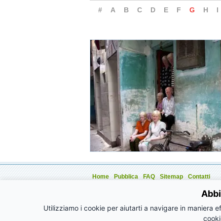
#
A
B
C
D
E
F
G
H
I
Home
Pubblica
FAQ
Sitemap
Contatti
Aziende
Eventi
Annunci
Articoli
Promozioni
Abbi
Utilizziamo i cookie per aiutarti a navigare in maniera ef
cooki