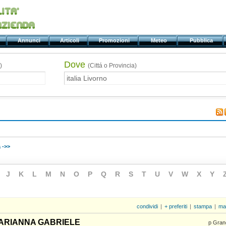
ti
Annunci
Articoli
Promozioni
Meteo
Pubblica
Dove
)
(Cittá o Provincia)
 ->>
J
K
L
M
N
O
P
Q
R
S
T
U
V
W
X
Y
condividi
|
+ preferiti
|
stampa
|
ma
i ARIANNA GABRIELE
p Gran