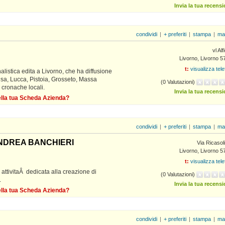
Invia la tua recens
condividi
|
+ preferiti
|
stampa
|
ma
vl Alf
Livorno, Livorno 5
t:
visualizza tel
nalistica edita a Livorno, che ha diffusione
Pisa, Lucca, Pistoia, Grosseto, Massa
(0 Valutazioni)
 cronache locali.
Invia la tua recens
della tua Scheda Azienda?
condividi
|
+ preferiti
|
stampa
|
ma
ANDREA BANCHIERI
Via Ricasol
Livorno, Livorno 5
t:
visualizza tel
i attivitaÂ dedicata alla creazione di
(0 Valutazioni)
.
Invia la tua recens
della tua Scheda Azienda?
condividi
|
+ preferiti
|
stampa
|
ma