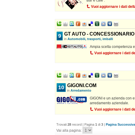
Bar e cafe .
Vuoi aggiornare i dati de
GT AUTO - CONCESSIONARIO S
9
in
Automobili, trasporti, imballi
Ampia scelta competenza e 
Vuoi aggiornare i dati 
GIGONI.COM
10
in
Arredamento
GIGONI e un azienda con es
arredamento aziendale.
Vuoi aggiornare i dati 
Trovati
28
record | Pagina
1
di
3
|
Pagina Successiva
Vai alla pagina: