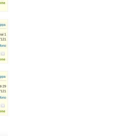
ione
ppa
ai 1
7121
efono
ione
ppa
di 29
7121
efono
ione