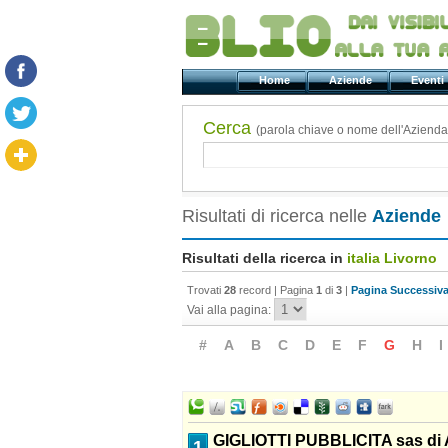
Home
Aziende
Even
Cerca
(parola chiave o nome dell'Azienda
Risultati di ricerca nelle
Aziende
Risultati della ricerca in
italia Livorno
Trovati
28
record | Pagina
1
di
3
|
Pagina Successiva
Vai alla pagina:
#
A
B
C
D
E
F
G
H
I
GIGLIOTTI PUBBLICITA sas d
1