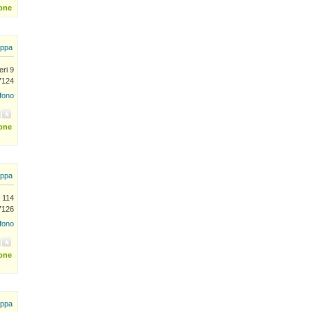
ione
ppa
ieri 9
7124
efono
ione
ppa
i 114
7126
efono
ione
ppa