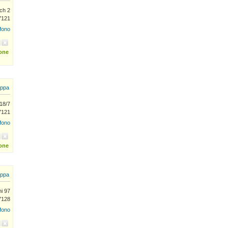
ch 2
7121
efono
ione
ppa
 18/7
7121
efono
ione
ppa
ni 97
7128
efono