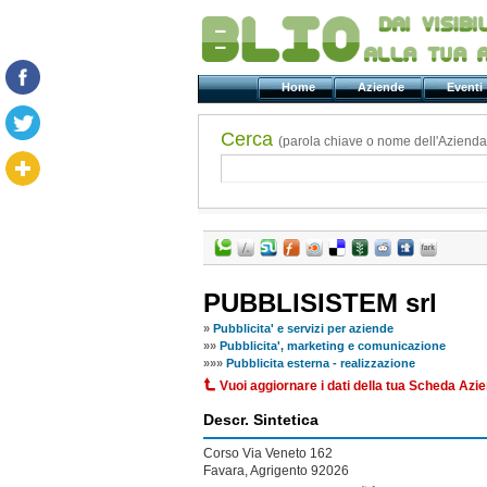
Home
Aziende
Even
Cerca
(parola chiave o nome dell'Azienda
PUBBLISISTEM srl
»
Pubblicita' e servizi per aziende
»
»
Pubblicita', marketing e comunicazione
»
»
»
Pubblicita esterna - realizzazione
Vuoi aggiornare i dati della tua Scheda Azi
Descr. Sintetica
Corso Via Veneto 162
Favara, Agrigento 92026