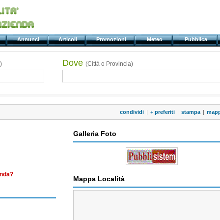
ti
Annunci
Articoli
Promozioni
Meteo
Pubblica
Dove
)
(Cittá o Provincia)
condividi
|
+ preferiti
|
stampa
|
map
Galleria Foto
enda?
Mappa Località