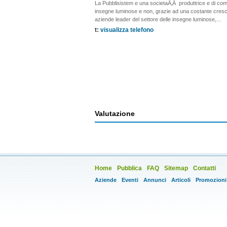
La Pubblisistem e una societaÃ‚Â produttrice e di com
insegne luminose e non, grazie ad una costante cresci
aziende leader del settore delle insegne luminose,...
t:
visualizza telefono
Valutazione
Home
Pubblica
FAQ
Sitemap
Contatti
Aziende
Eventi
Annunci
Articoli
Promozioni